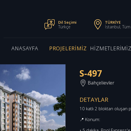
Dil Seçimi
TÜRKİYE
Türkçe
İstanbul, Tüm
ANASAYFA
PROJELERİMİZ
HİZMETLERİMİ
S-497
Bahçelievler
DETAYLAR
10 katlı 2 bloktan oluşan 
📍 Konum:
• 5 dakika. Pool Express'e