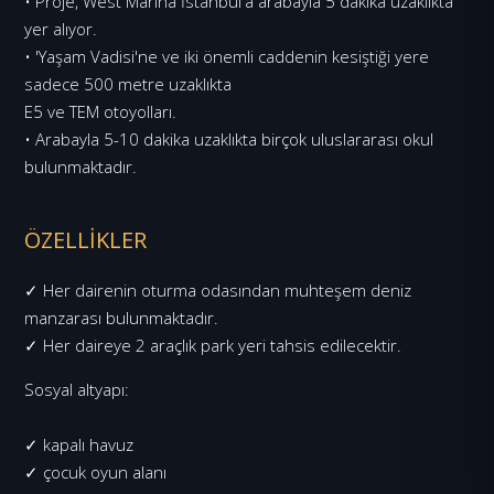
• Proje, West Marina İstanbul'a arabayla 5 dakika uzaklıkta
yer alıyor.
• 'Yaşam Vadisi'ne ve iki önemli caddenin kesiştiği yere
sadece 500 metre uzaklıkta
E5 ve TEM otoyolları.
• Arabayla 5-10 dakika uzaklıkta birçok uluslararası okul
bulunmaktadır.
ÖZELLİKLER
✓ Her dairenin oturma odasından muhteşem deniz
manzarası bulunmaktadır.
✓ Her daireye 2 araçlık park yeri tahsis edilecektir.
Sosyal altyapı:
✓ kapalı havuz
✓ çocuk oyun alanı