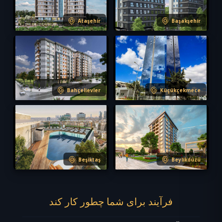
Ataşehir
Başakşehir
S-495
S-494
Bahçelievler
Küçükçekmece
Beşiktaş
Beylikdüzü
فرآیند برای شما چطور کار کند