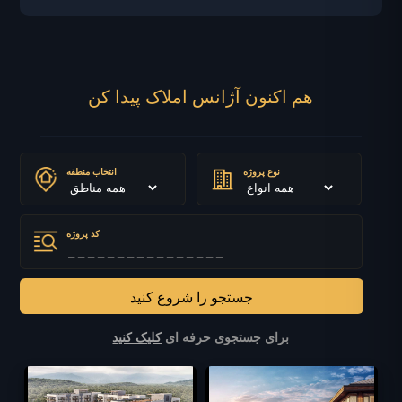
هم اکنون آژانس املاک پیدا کن
نوع پروژه
انتخاب منطقه
S-516
S-513
کد پروژه
جستجو را شروع کنید
برای جستجوی حرفه ای
کلیک کنید
S-509
S-507