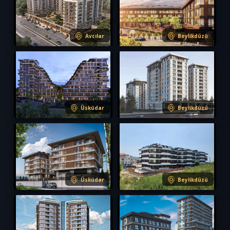
Avcılar
Beylikdüzü
S-506
S-504
Üsküdar
Beylikdüzü
S-503
S-498
Üsküdar
Beylikdüzü
S-497
S-496