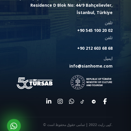
Residence D Blok No: 44/9 Bahçelievler,
İstanbul, Türkiye
تلفن
+90 545 100 20 02
تلفن
+90 212 603 68 68
ایمیل
info@sianhome.com
© کپی رایت 2022 | تمامی حقوق محفوظ است.