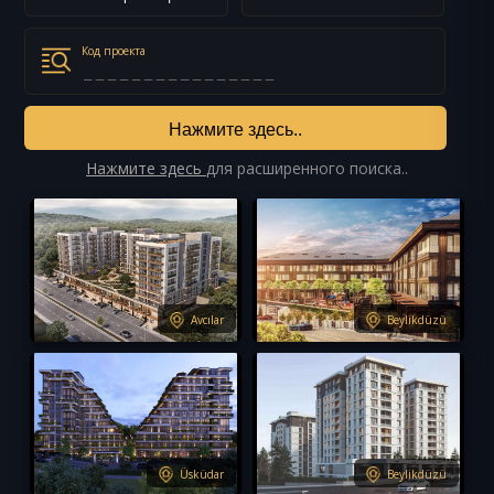
S-516
S-513
Код проекта
Нажмите здесь..
Нажмите здесь
для расширенного поиска..
S-509
S-507
Avcılar
Beylikdüzü
S-506
S-504
Üsküdar
Beylikdüzü