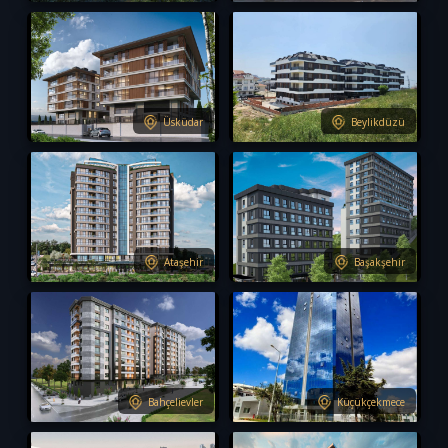
S-503
S-498
Üsküdar
Beylikdüzü
S-497
S-496
Ataşehir
Başakşehir
S-495
S-494
Bahçelievler
Küçükçekmece