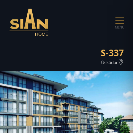
MENU
S-337
Üsküdar