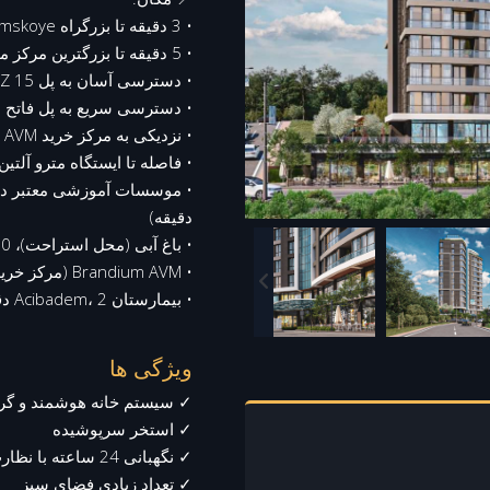
• 3 دقیقه تا بزرگراه Temskoye
• 5 دقیقه تا بزرگترین مرکز مالی و تجاری FİNANS MERKEZİ
• دسترسی آسان به پل 15 TEMMUZ در 10 دقیقه
• دسترسی سریع به پل فاتح سلطا
• نزدیکی به مرکز خرید Metropol AVM (2 دقیقه با ماشین)
• فاصله تا ایستگاه مترو آلتین شهیر
دقیقه)
• باغ آبی (محل استراحت)، 10 دقیقه با ماشین
• Brandium AVM (مرکز خرید)، 7 دقیقه رانندگی
• بیمارستان Acibadem، 2 دقیقه. سوار شدن
ویژگی ها
✓ سیستم خانه هوشمند و گرم
✓ استخر سرپوشیده
✓ نگهبانی 24 ساعته با نظارت تصویری و پرسنل
✓ تعداد زیادی فضای سبز