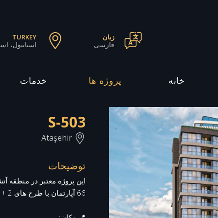
زبان
TURKEY
فارسی
استانبول، است
خانه
پروژه ها
خدمات
S-503
Ataşehir
توضیحات
66 آپارتمان با طرح های 2 + 1 و 3 + 1 می باشد.
📍 مکان: