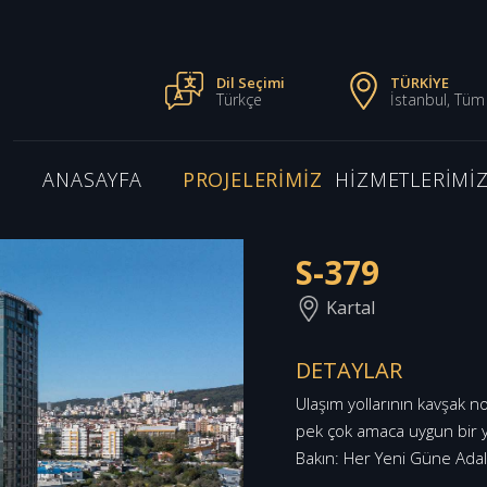
Dil Seçimi
TÜRKİYE
Türkçe
İstanbul, Tüm
ANASAYFA
PROJELERİMİZ
HİZMETLERİMİ
S-379
Kartal
DETAYLAR
Ulaşım yollarının kavşak 
pek çok amaca uygun bir y
Bakın: Her Yeni Güne Ada