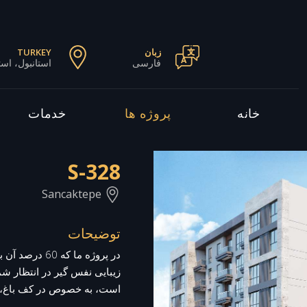
زبان
TURKEY
فارسی
استانبول، است
خانه
پروژه ها
خدمات
S-328
Sancaktepe
توضیحات
در پروژه ما ک
زیبایی نفس گیر در انتظار 
است، به خصوص در کف باغ، 