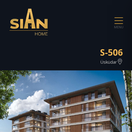
MENU
S-506
Üsküdar