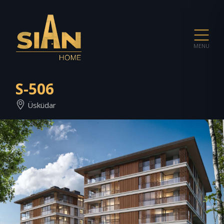
MENU
S-506
Üsküdar